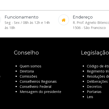
Funcionamento
Endereço
Seg - Sex / 08h às 12h e 14h
R. Prof. Agnelo Bitenc
às 18h
1506 - São Francisco
Conselho
Legislação
Quem somos
Código de éti
Diretoria
Regimento In
e
Comissões
Resoluções d
Conselheiros Regionais
Deliberações
Conselheiro Federal
Decretos
Mensagem do presidente
Portarias
Leis