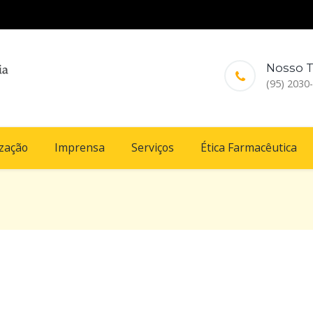
Nosso T
(95) 2030
ização
Imprensa
Serviços
Ética Farmacêutica