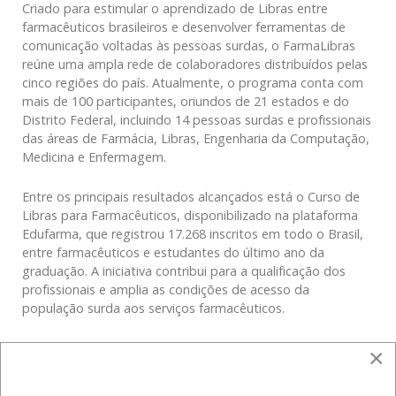
Criado para estimular o aprendizado de Libras entre
farmacêuticos brasileiros e desenvolver ferramentas de
comunicação voltadas às pessoas surdas, o FarmaLibras
reúne uma ampla rede de colaboradores distribuídos pelas
cinco regiões do país. Atualmente, o programa conta com
mais de 100 participantes, oriundos de 21 estados e do
Distrito Federal, incluindo 14 pessoas surdas e profissionais
das áreas de Farmácia, Libras, Engenharia da Computação,
Medicina e Enfermagem.
Entre os principais resultados alcançados está o Curso de
Libras para Farmacêuticos, disponibilizado na plataforma
Edufarma, que registrou 17.268 inscritos em todo o Brasil,
entre farmacêuticos e estudantes do último ano da
graduação. A iniciativa contribui para a qualificação dos
profissionais e amplia as condições de acesso da
população surda aos serviços farmacêuticos.
A apresentação também evidenciou o desenvolvimento do
×
Aplicativo Web FarmaLibras, ferramenta criada para facilitar
a comunicação entre farmacêuticos e pacientes surdos nos