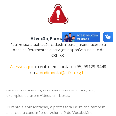
serviços de saúde públicos e privados. O sistema oferece
recursos de atendimento farmacêutico em Libras,
vocabulário farmacêutico bilíngue e conteúdos educativos
voltados à promoção do uso racional de medicamentos,
fortalecendo a integração entre surdos e ouvintes no
cuidado em saúde. E agora ganha uma versão para
celulares.
Atenção, Farmacêutico(a)!
Realize sua atualização cadastral para garantir acesso a
Outro destaque do programa é a produção do Vocabulário
todas as ferramentas e serviços disponíveis no site do
Terminográfico Farmacêutico Bilíngue (Português-Libras),
CRF-RR.
obra considerada inovadora por reunir terminologias da
área farmacêutica em formato acessível para surdos e
Acesse aqui
ou entre em contato: (95) 99129-3448
ouvintes, fortalecendo a comunicação em saúde e
ou
atendimento@crfrr.org.br
contribuindo para a inclusão linguística. O primeiro volume
reúne conceitos básicos da área farmacêutica, informações
presentes na bula, conteúdos relacionados à fitoterapia e
classes terapêuticas, acompanhados de definições,
exemplos de uso e vídeos em Libras.
Durante a apresentação, a professora Deuzilane também
anunciou a conclusão do Volume 2 do Vocabulário