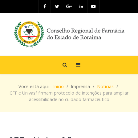
Você está aqui:
Início
Imprensa
Notícias
CFF e Univasf firmam protocolo de intenções para ampliar
acessibilidade no cuidado farmacêutico