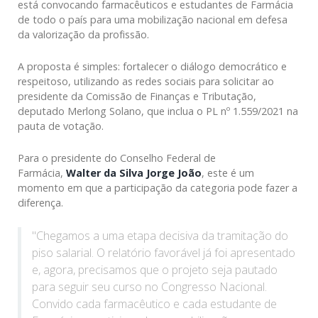
está convocando farmacêuticos e estudantes de Farmácia
de todo o país para uma mobilização nacional em defesa
da valorização da profissão.
A proposta é simples: fortalecer o diálogo democrático e
respeitoso, utilizando as redes sociais para solicitar ao
presidente da Comissão de Finanças e Tributação,
deputado Merlong Solano, que inclua o PL nº 1.559/2021 na
pauta de votação.
Para o presidente do Conselho Federal de
Farmácia,
Walter da Silva Jorge João
, este é um
momento em que a participação da categoria pode fazer a
diferença.
"Chegamos a uma etapa decisiva da tramitação do
piso salarial. O relatório favorável já foi apresentado
e, agora, precisamos que o projeto seja pautado
para seguir seu curso no Congresso Nacional.
Convido cada farmacêutico e cada estudante de