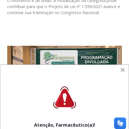
O momento é de união. A mobilização da categoria pode
contribuir para que o Projeto de Lei nº 1.559/2021 avance e
continue sua tramitação no Congresso Nacional.
×
Programação do IV
Atenção, Farmacêutico(a)!