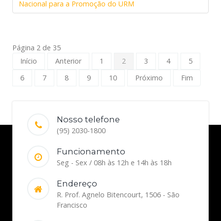
Nacional para a Promoção do URM
Página 2 de 35
Início
Anterior
1
2
3
4
5
6
7
8
9
10
Próximo
Fim
Nosso telefone
(95) 2030-1800
Funcionamento
Seg - Sex / 08h às 12h e 14h às 18h
Endereço
R. Prof. Agnelo Bitencourt, 1506 - São
Francisco