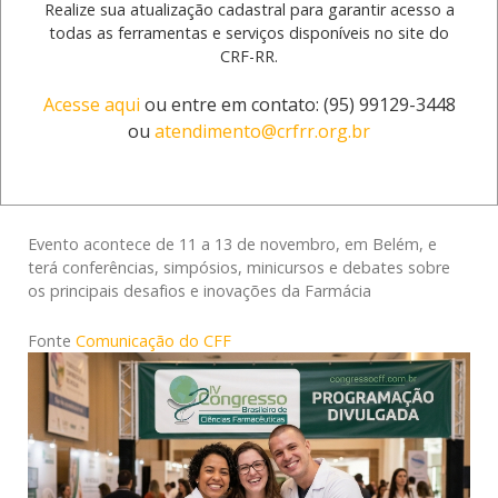
Realize sua atualização cadastral para garantir acesso a
Congresso Brasileiro de
todas as ferramentas e serviços disponíveis no site do
CRF-RR.
Ciências Farmacêuticas
Acesse aqui
ou entre em contato: (95) 99129-3448
reúne mais de 200 atividades
ou
atendimento@crfrr.org.br
14 Julho 2026
53
Evento acontece de 11 a 13 de novembro, em Belém, e
terá conferências, simpósios, minicursos e debates sobre
os principais desafios e inovações da Farmácia
Fonte
Comunicação do CFF