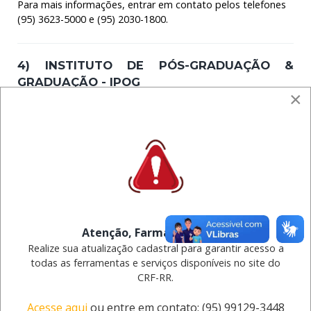
Para mais informações, entrar em contato pelos telefones
(95) 3623-5000 e (95) 2030-1800.
4) INSTITUTO DE PÓS-GRADUAÇÃO &
GRADUAÇÃO - IPOG
×
Concessão de descontos aos profissionais farmacêuticos e
técnicos de laboratórios nos cursos de graduação e pós-
graduação ofertados pela instituição.
Atenção, Farmacêutico(a)!
Para mais informações, entrar em contato no telefone (95)
Realize sua atualização cadastral para garantir acesso a
98404-5001 e (95) 98123-9101.
todas as ferramentas e serviços disponíveis no site do
CRF-RR.
5) PHARMAPELE - FARMÁCIA DE
Acesse aqui
ou entre em contato: (95) 99129-3448