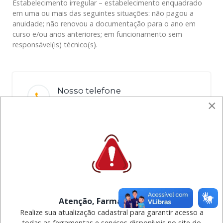
Estabelecimento irregular – estabelecimento enquadrado
em uma ou mais das seguintes situações: não pagou a
anuidade; não renovou a documentação para o ano em
curso e/ou anos anteriores; em funcionamento sem
responsável(is) técnico(s).
Nosso telefone
(95) 2030-1800
×
Funcionamento
Seg - Sex / 08h às 12h e 14h às 18h
Endereço
R. Prof. Agnelo Bitencourt, 1506 - São
Francisco
Email
Atenção, Farmacêutico(a)!
atendimento@crfrr.org.br
Realize sua atualização cadastral para garantir acesso a
todas as ferramentas e serviços disponíveis no site do