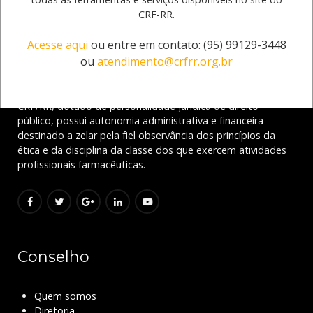
CRF-RR.
Acesse aqui
ou entre em contato: (95) 99129-3448
Sobre CRF-RR
ou
atendimento@crfrr.org.br
O Conselho Regional de Farmácia do Estado de Roraima -
CRF/RR, dotado de personalidade jurídica de direito
público, possui autonomia administrativa e financeira
destinado a zelar pela fiel observância dos princípios da
ética e da disciplina da classe dos que exercem atividades
profissionais farmacêuticas.
Conselho
Quem somos
Diretoria