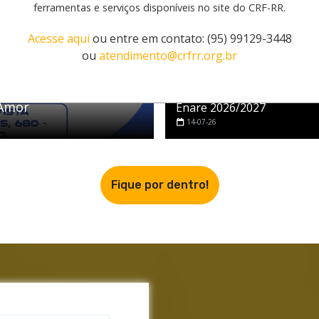
ferramentas e serviços disponíveis no site do CRF-RR.
Acesse aqui
ou entre em contato: (95) 99129-3448
ou
atendimento@crfrr.org.br
Noticias
Farmacêuticos têm até 15 
julho para se inscrever no
 Amor
Enare 2026/2027
14-07-26
Fique por dentro!