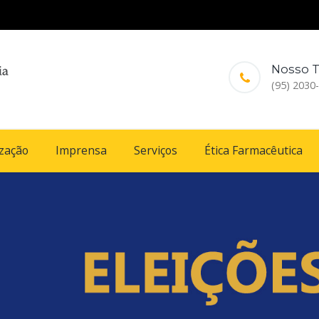
Nosso T
(95) 2030
ização
Imprensa
Serviços
Ética Farmacêutica