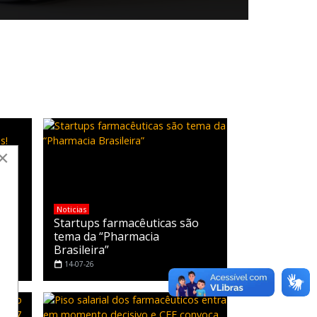
×
Noticias
Startups farmacêuticas são
tema da “Pharmacia
Brasileira”
14-07-26