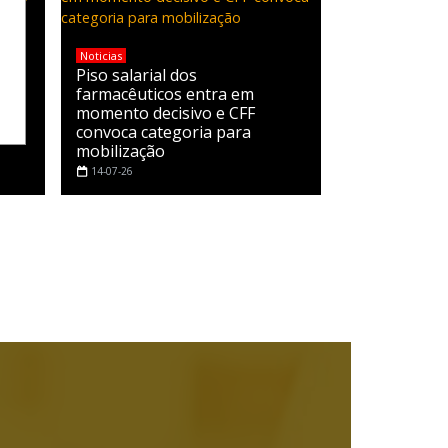
Noticias
Piso salarial dos
farmacêuticos entra em
de
momento decisivo e CFF
convoca categoria para
mobilização
14-07-26