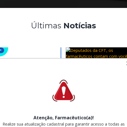
Últimas
Notícias
Noticias
Deputados da CFT, os
farmacêuticos contam com
vocês!
14-07-26
Atenção, Farmacêutico(a)!
Realize sua atualização cadastral para garantir acesso a todas as