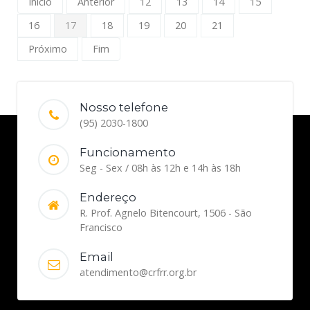
Início
Anterior
12
13
14
15
16
17
18
19
20
21
Próximo
Fim
Nosso telefone
(95) 2030-1800
Funcionamento
Seg - Sex / 08h às 12h e 14h às 18h
Endereço
R. Prof. Agnelo Bitencourt, 1506 - São
Francisco
Email
atendimento@crfrr.org.br